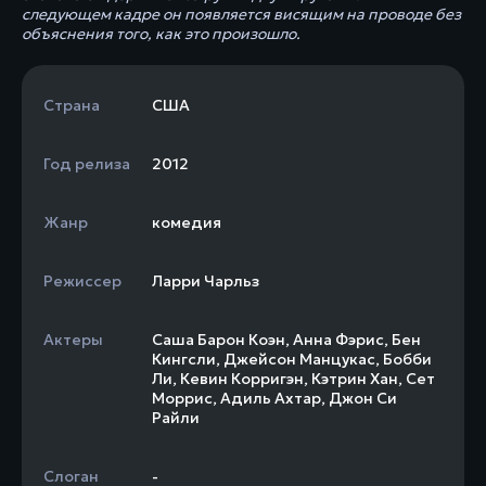
следующем кадре он появляется висящим на проводе без
объяснения того, как это произошло.
Страна
США
Год релиза
2012
Жанр
комедия
Режиссер
Ларри Чарльз
Актеры
Саша Барон Коэн
,
Анна Фэрис
,
Бен
Кингсли
,
Джейсон Манцукас
,
Бобби
Ли
,
Кевин Корригэн
,
Кэтрин Хан
,
Сет
Моррис
,
Адиль Ахтар
,
Джон Си
Райли
Слоган
-