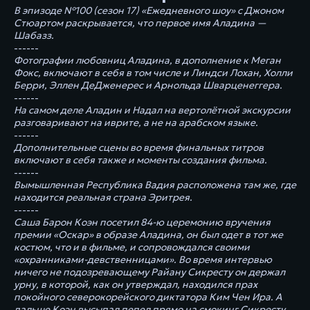
В эпизоде №100 (сезон 17) «Ежедневного шоу» c Джоном
Стюартом раскрывается, что первое имя Аладина —
Шабазз.
------
Фотографии любовниц Аладина, в дополнение к Меган
Фокс, включают в себя в том числе и Линдси Лохан, Холли
Берри, Эллен ДеДженерес и Арнольда Шварценеггера.
------
На самом деле Аладин и Надал на вертолётной экскурсии
разговаривают на иврите, а не на арабском языке.
------
Дополнительные сцены во время финальных титров
включают в себя также и моменты создания фильма.
------
Вымышленная Республика Вадия расположена там же, где
находится реальная страна Эритрея.
------
Саша Барон Коэн посетил 84-ю церемонию вручения
премии «Оскар» в образе Аладина, он был одет в тот же
костюм, что и в фильме, и сопровождался своими
«охранниками-девственницами». Во время интервью
ничего не подозревающему Райану Сикресту он держал
урну, в которой, как он утверждал, находился прах
покойного северокорейского диктатора Ким Чен Ира. А
дальше Коэн высыпал пепел прямо на смокинг Сикресту.