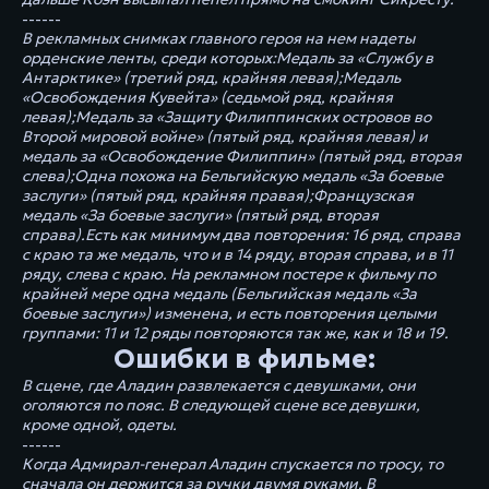
------
В рекламных снимках главного героя на нем надеты
орденские ленты, среди которых:Медаль за «Службу в
Антарктике» (третий ряд, крайняя левая);Медаль
«Освобождения Кувейта» (седьмой ряд, крайняя
левая);Медаль за «Защиту Филиппинских островов во
Второй мировой войне» (пятый ряд, крайняя левая) и
медаль за «Освобождение Филиппин» (пятый ряд, вторая
слева);Одна похожа на Бельгийскую медаль «За боевые
заслуги» (пятый ряд, крайняя правая);Французская
медаль «За боевые заслуги» (пятый ряд, вторая
справа).Есть как минимум два повторения: 16 ряд, справа
с краю та же медаль, что и в 14 ряду, вторая справа, и в 11
ряду, слева с краю. На рекламном постере к фильму по
крайней мере одна медаль (Бельгийская медаль «За
боевые заслуги») изменена, и есть повторения целыми
группами: 11 и 12 ряды повторяются так же, как и 18 и 19.
Ошибки в фильме:
В сцене, где Аладин развлекается с девушками, они
оголяются по пояс. В следующей сцене все девушки,
кроме одной, одеты.
------
Когда Адмирал-генерал Аладин спускается по тросу, то
сначала он держится за ручки двумя руками. В