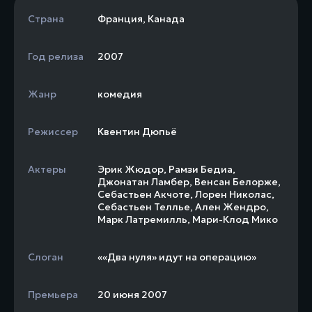
Страна
Франция
,
Канада
Год релиза
2007
Жанр
комедия
Режиссер
Квентин Дюпьё
Актеры
Эрик Жюдор
,
Рамзи Бедиа
,
Джонатан Ламбер
,
Венсан Белорже
,
Себастьен Акчоте
,
Лорен Николас
,
Себастьен Теллье
,
Ален Жендро
,
Марк Латремилль
,
Мари-Клод Мико
Слоган
««Два нуля» идут на операцию»
Премьера
20 июня 2007