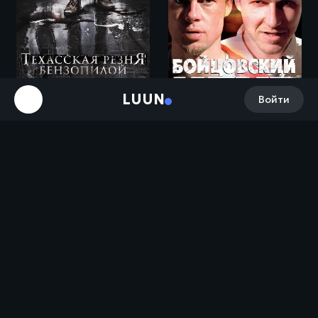
LUUN
Войти
Техасская резня бензопилой: Кожаное лицо / Leatherface (2017)
Бойцовский клуб / Fight Club (1999)