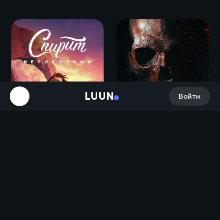
LUUN
Войти
Спирит Непокорный / Spirit Untamed (2021)
Костяной томагавк / Bone Tomahawk (2015)