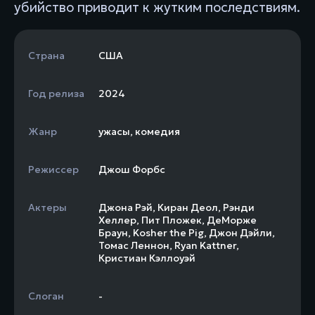
убийство приводит к жутким последствиям.
Страна
США
Год релиза
2024
Жанр
ужасы
,
комедия
Режиссер
Джош Форбс
Актеры
Джона Рэй
,
Киран Деол
,
Рэнди
Хеллер
,
Пит Пложек
,
ДеМорже
Браун
,
Kosher the Pig
,
Джон Дэйли
,
Томас Леннон
,
Ryan Kattner
,
Кристиан Кэллоуэй
Слоган
-