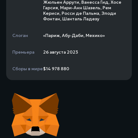
Жюльен Аррути
,
Ванесса Гид
,
Хосе
Гарсия
,
Мари-Анн Шазель
,
Рем
Кериси
,
Росси де Пальма
,
Элоди
Фонтан
,
Шанталь Ладезу
Слоган
«Париж, Абу-Даби, Мехико»
Премьера
26 августа 2023
Сборы в мире
$14 978 880