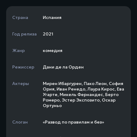
Страна
Испания
Год релиза
2021
Жанр
комедия
Режиссер
Дани де ла Орден
Актеры
Мирен Ибаргурен
,
Пако Леон
,
София
Ория
,
Иван Ренедо
,
Лаура Кирос
,
Ева
Угарте
,
Микель Фернандес
,
Берто
Ромеро
,
Эстер Экспозито
,
Оскар
Ортуньо
Слоган
«Развод по правилам и без»