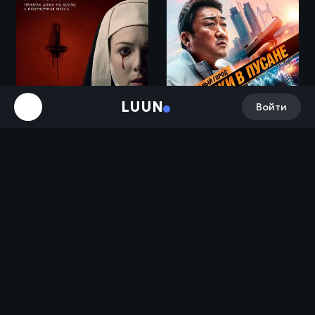
LUUN
Войти
Проклятие монахинь / Agnes (2020)
Криминальный город: Разборки в Пусане / Beomjoe dosi 3 (2023)