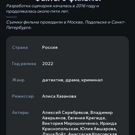
Разработка сценария началась в 2016 году и
продолжалась около пяти лет.
------
Съемки фильма проходили в Москве, Подольске и Санкт-
Петербурге.
Страна
Россия
Год релиза
2022
Жанр
детектив
,
драма
,
криминал
Режиссер
Алиса Хазанова
Актеры
Алексей Серебряков
,
Владимир
Аверьянов
,
Евгения Крегжде
,
Виктория Мирошниченко
,
Ираида
Краснопольская
,
Юлия Авшарова
,
Даша Войт
,
Анастасия Красовская
,