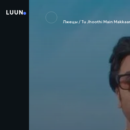
LUUN
Лжецы / Tu Jhoothi Main Makkaar