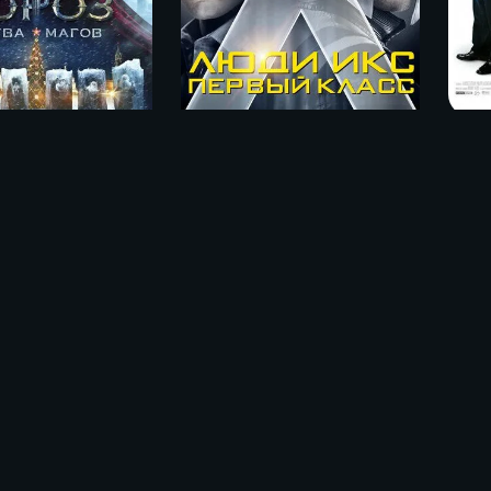
Люди Икс: Первый класс / X-Men: First Class (2011)
Дед Мороз. Битва Магов (2016)
ме «Лжецы / Tu Jhoothi Main