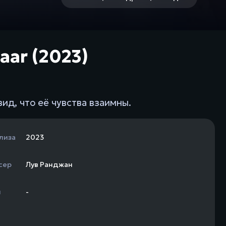
aar (2023)
ид, что её чувства взаимны.
лиза
2023
сер
Лув Ранджан
н
-