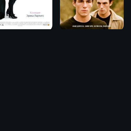
Как жениться и остаться холостым / Prête-moi ta main (2006)
Дай мне руку / Donne-moi la main (2008)