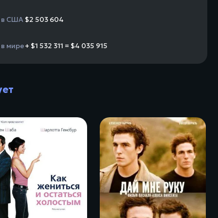
 в США
$2 503 604
 в мире
+ $1 532 311 = $4 035 915
ует