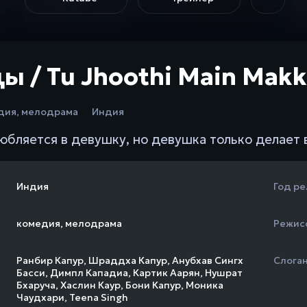
 / Tu Jhoothi Main Makk
дия
,
мелодрама
Индия
юбляется в девушку, но девушка только делает в
Индия
Год ре
комедия
,
мелодрама
Режис
Ранбир Капур
,
Шраддха Капур
,
Анубхав Сингх
Слога
Басси
,
Димпл Кападиа
,
Картик Аарян
,
Нушрат
Бхаруча
,
Хаслин Каур
,
Бони Капур
,
Моника
Чаудхари
,
Teena Singh