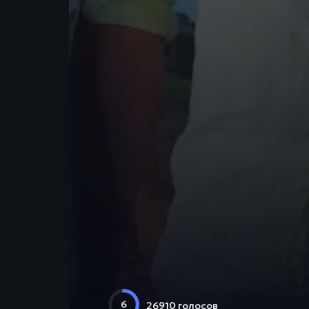
6
26910 голосов