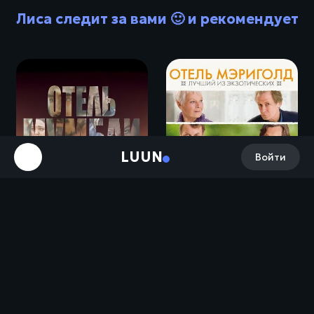
Лиса следит за вами 🙂 и рекомендует
LUUN
Войти
Отель Мумбаи: Противостояние / Hotel Mumbai (2018)
Отель «Мэриголд»: Лучший из экзотических / The Best Exotic Marigold Hotel (2011)