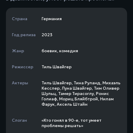
Страна
Германия
Год релиза
2023
Жанр
боевик
,
комедия
Режиссер
Тиль Швайгер
Актеры
Тиль Швайгер
,
Тина Руланд
,
Михаэль
Кесслер
,
Луна Швайгер
,
Тим Оливер
Шульц
,
Тамер Тирасоглу
,
Ронис
Голиаф
,
Мориц Бляйбтрой
,
Нилам
Фарук
,
Аксель Штайн
Слоган
«Кто гонял в 90-е, тот умеет
проблемы решать»