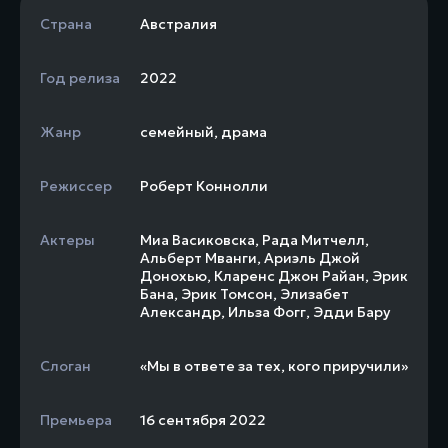
Страна
Австралия
Год релиза
2022
Жанр
семейный
,
драма
Режиссер
Роберт Коннолли
Актеры
Миа Васиковска
,
Рада Митчелл
,
Альберт Мванги
,
Ариэль Джой
Донохью
,
Кларенс Джон Райан
,
Эрик
Бана
,
Эрик Томсон
,
Элизабет
Александр
,
Ильза Фогг
,
Эдди Бару
Слоган
«Мы в ответе за тех, кого приручили»
Премьера
16 сентября 2022