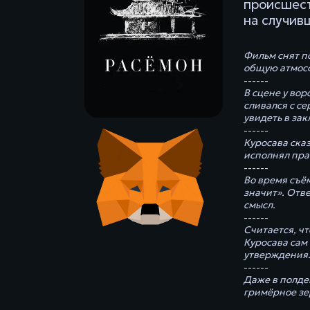
происшест
на случив
Фильм снят п
общую атмосф
------
В сцене у вор
сливался с с
увидеть в за
------
Куросава сказ
исполнял пра
------
Во время съё
значит». Отве
смысл.
------
Считается, ч
Куросава сам 
утверждения
------
Даже в полде
гримёрное зе