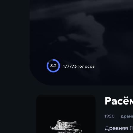
8.2
177773 голосов
Расё
1950
драм
Древняя Я