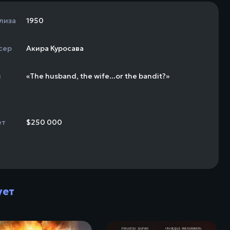
лиза
1950
сер
Акира Куросава
н
«The husband, the wife...or the bandit?»
ет
$250 000
ует