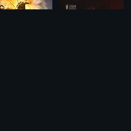
Тайна в его глазах / El secreto de sus ojos (2009)
Черепашки-ниндзя / Teenage Mutant Ninja Turtles (2014)