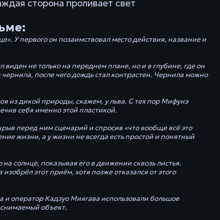
аждая сторона проливает свет
ьме:
е». У первого он позаимствовал место действия, название и
л виден не только на переднем плане, но и в глубине, где он
чернила, после чего дождь стал контрастен. Чернила можно
оя из дикой природы, скажем, у льва. С тех пор Мифунэ
ечив себя именно этой пластикой.
крыв перед ним сценарий и спросив «что вообще всё это
ение жизни, а у жизни не всегда есть простой и понятный
на солнце, показывая его в движении сквозь листья.
изобрёл этот приём, хотя позже отказался от этого
ава и оператор Кадзуо Миягава использовали большое
 снимаемый объект.