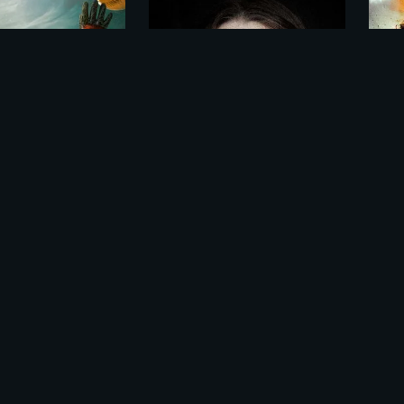
Сайлент Хилл / Silent Hill (2006)
Лев Яшин. Вратарь моей мечты (2019)
ме «Расёмон / Rashomon (1950)»