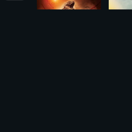
Годзилла / Godzilla (2014)
Комментарии (0)
Поделись своими впечатлениями о филь