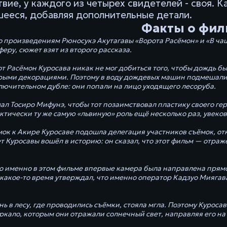
вие, у каждого из четырех свидетелей - своя. К
шееся, добавляя дополнительные детали.
Факты о фил
о произведениям Рюносукэ Акутагавы «Ворота Расёмон» и «В чащ
еру, сюжет взят из второго рассказа.
от Расёмон Куросава никак не мог добиться того, чтобы дождь бы
ерыми декорациями. Поэтому в воду дождевых машин подмешали 
ключительном дубле: они попали на лицо уходящего лесоруба.
ал Тосиро Мифунэ, чтобы тот позаимствовал пластику своего гер
ктически ту же самую «львиную» роль ещё несколько раз, увеков
мок к Акире Куросаве подошла делегация участников съёмок, от
т Куросавы вошёл в историю: он сказал, что этот фильм — отраж
то именно в этом фильме впервые камера была направлена прямо 
какое-то время утверждал, что именно оператор Кадзуо Миягава 
.
нь в лесу, где проводились съёмки, стояла мгла. Поэтому Курос
ркало, которым они отражали солнечный свет, направляя его на