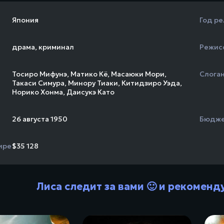
Япония
Год ре
драма
,
криминал
Режис
Тосиро Мифунэ
,
Матико Кё
,
Масаюки Мори
,
Слога
Такаси Симура
,
Минору Тиаки
,
Китидзиро Уэда
,
Норико Хонма
,
Даисукэ Като
26 августа 1950
Бюдж
ире
$35 128
Лиса следит за вами 🙂 и рекоменд