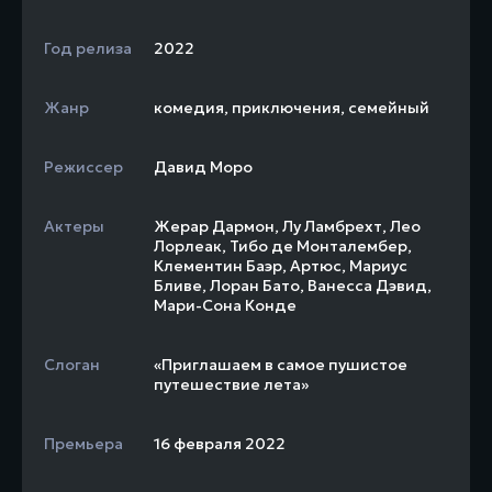
Год релиза
2022
Жанр
комедия
,
приключения
,
семейный
Режиссер
Давид Моро
Актеры
Жерар Дармон
,
Лу Ламбрехт
,
Лео
Лорлеак
,
Тибо де Монталембер
,
Клементин Баэр
,
Артюс
,
Мариус
Бливе
,
Лоран Бато
,
Ванесса Дэвид
,
Мари-Сона Конде
Слоган
«Приглашаем в самое пушистое
путешествие лета»
Премьера
16 февраля 2022