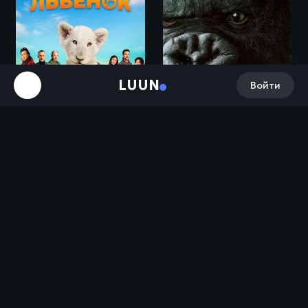
LUUN
Войти
Лена и львенок / Lena and Snowball (2020)
Кинг Конг / King Kong (2005)