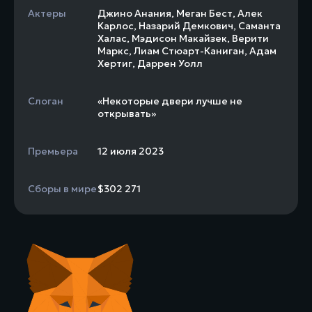
Актеры
Джино Анания
,
Меган Бест
,
Алек
Карлос
,
Назарий Демкович
,
Саманта
Халас
,
Мэдисон Макайзек
,
Верити
Маркс
,
Лиам Стюарт-Каниган
,
Адам
Хертиг
,
Даррен Уолл
Слоган
«Некоторые двери лучше не
открывать»
Премьера
12 июля 2023
Сборы в мире
$302 271