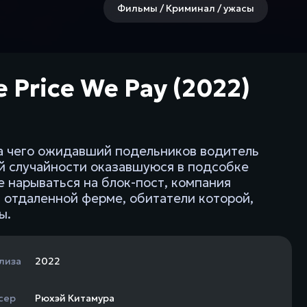
Фильмы / Криминал / ужасы
e Price We Pay (2022)
за чего ожидавший подельников водитель
ой случайности оказавшуюся в подсобке
е нарываться на блок-пост, компания
 отдаленной ферме, обитатели которой,
ы.
лиза
2022
сер
Рюхэй Китамура