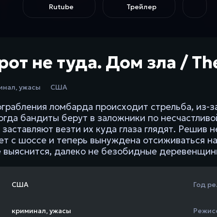
Rutube
Трейлер
от не туда. Дом зла / Th
инал
,
ужасы
США
ограбления ломбарда происходит стрельба, из-
Тогда бандиты берут в заложники по несчастлив
 заставляют везти их куда глаза глядят. Решив н
ет с шоссе и теперь вынуждена отсиживаться на
е выяснится, далеко не безобидные деревенщин
США
Год ре
криминал
,
ужасы
Режис