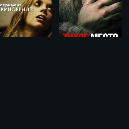
Эксперимент «Повиновение» / Compliance (2012)
Тихое место / A Quiet Place (2018)