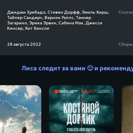
Джиджи Зумбадо
,
Стивен Дорфф
,
Эмиль Хирш
,
Слога
Тайлер Сандерс
,
Вернон Уэллс
,
Тэннер
Загарино
,
Эрика Эрвин
,
Сабина Мак
,
Джесси
Кинсер
,
Хит Хенсли
28 августа 2022
Сборы
Лиса следит за вами 🙂 и рекоменд