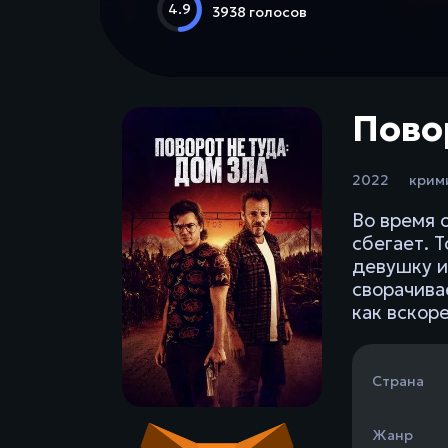
4.9
3938 голосов
Повор
2022
крим
Во время 
сбегает. 
девушку и
сворачива
как вскор
Страна
Жанр