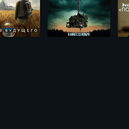
Костяной домик / Little Bone Lodge (2023)
Земля будущего / Tomorrowland (2015)
ме «Поворот не туда. Дом зла /