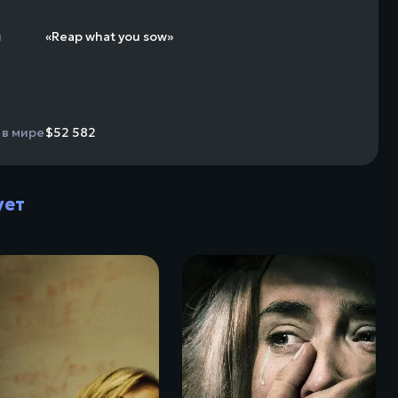
н
«Reap what you sow»
 в мире
$52 582
ует