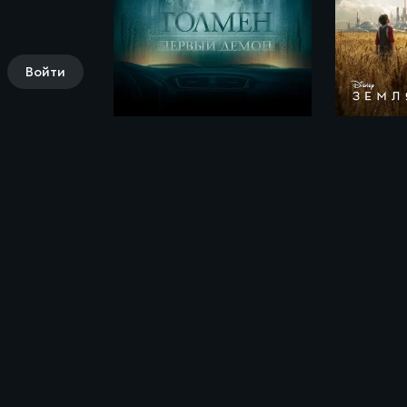
Войти
Толмен. Первый демон / The Toll (2019)
Комментарии (0)
Поделись своими впечатлениями о филь
The Price We Pay (2022)»