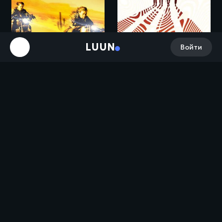
LUUN
Войти
Заводной апельсин / A Clockwork Orange (1971)
Дорога чести / Road to Paloma (2014)