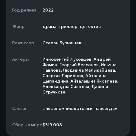
Год релиза
2022
Жанр
драма
,
триллер
,
детектив
Режиссер
Степан Бурнашев
Актеры
Иннокентий Луковцев
,
Андрей
Фомин
,
Георгий Бессонов
,
Ильяна
Павлова
,
Людмила Малыкайцева
,
Спартак Ларионов
,
Айталина
Цыпандина
,
Айталыына Яковлева
,
Александра Сивцева
,
Дарина
Стручкова
Слоган
«Ты запомнишь это имя навсегда»
Сборы в мире
$319 008