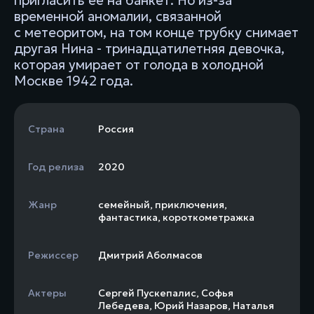
пригласить её на банкет. Но из-за
временной аномалии, связанной
с метеоритом, на том конце трубку снимает
другая Нина - тринадцатилетняя девочка,
которая умирает от голода в холодной
Москве 1942 года.
Страна
Россия
Год релиза
2020
Жанр
семейный
,
приключения
,
фантастика
,
короткометражка
Режиссер
Дмитрий Аболмасов
Актеры
Сергей Пускепалис
,
Софья
Лебедева
,
Юрий Назаров
,
Наталья