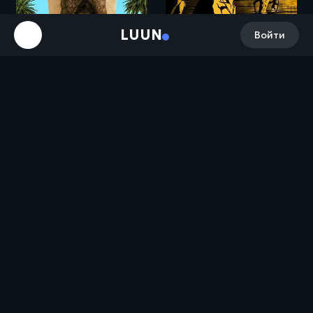
LUUN
Войти
Мармадюк / Marmaduke (2010)
Вальс с Баширом / Vals Im Bashir (2008)