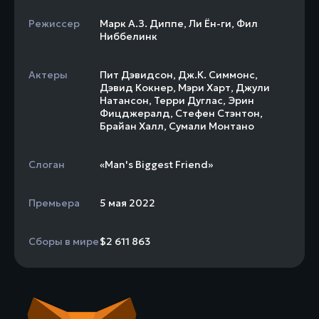
Режиссер
Марк А.З. Диппе
,
Ли Ён-ги
,
Фил
Ниббелинк
Актеры
Пит Дэвидсон
,
Дж.К. Симмонс
,
Дэвид Кокнер
,
Мэри Харт
,
Джули
Натансон
,
Терри Дуглас
,
Эрин
Фицджералд
,
Стефен Стэнтон
,
Брайан Халл
,
Сумали Монтано
Слоган
«Man's Biggest Friend»
Премьера
5 мая 2022
Сборы в мире
$2 611 863