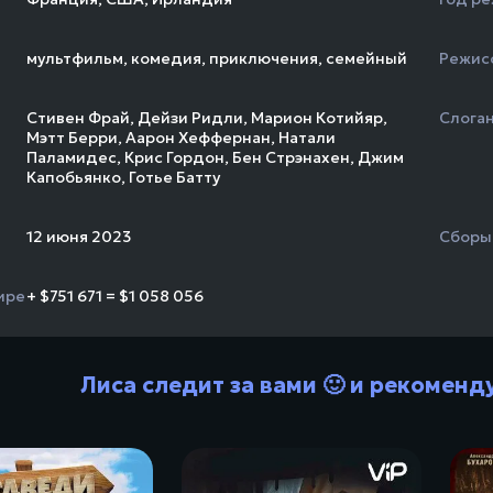
мультфильм
,
комедия
,
приключения
,
семейный
Режис
Стивен Фрай
,
Дейзи Ридли
,
Марион Котийяр
,
Слога
Мэтт Берри
,
Аарон Хеффернан
,
Натали
Паламидес
,
Крис Гордон
,
Бен Стрэнахен
,
Джим
Капобьянко
,
Готье Батту
12 июня 2023
Сборы
ире
+ $751 671 = $1 058 056
Лиса следит за вами 🙂 и рекоменд