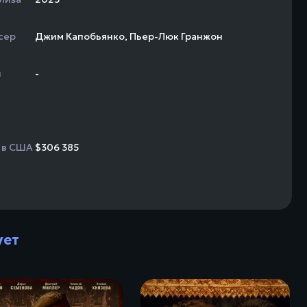
сер
Джим Капобьянко
,
Пьер-Люк Гранжон
н
-
 в США
$306 385
ует