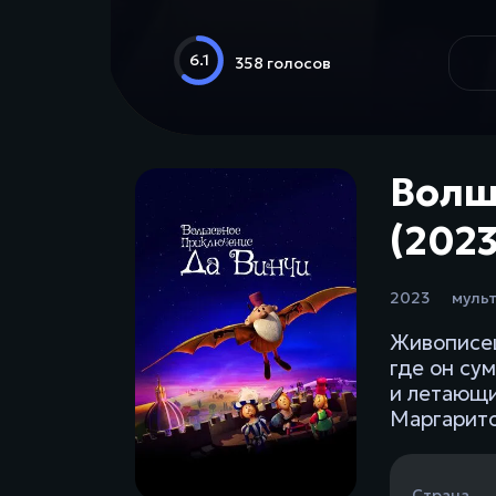
6.1
358 голосов
Волш
(2023
2023
муль
Живописец
где он су
и летающи
Маргарито
Страна