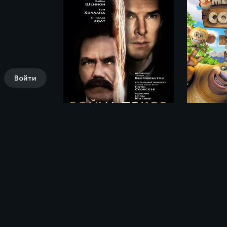
Войти
Война токов / The Current War (2017)
Комментарии (0)
Поделись своими впечатлениями о фи
Да Винчи / The Inventor (2023)»