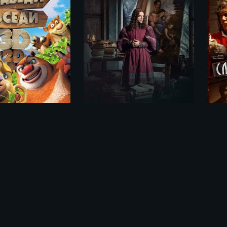
Леонардо да Винчи. Неизведанные миры / Io, Leonardo (2019)
Медведи-соседи / Boonie Bears, to the Rescue! (2014)
льме «Волшебное приключение