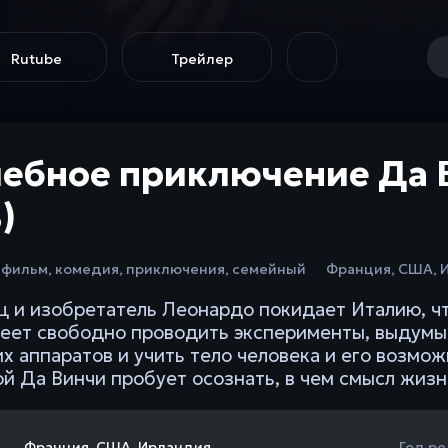
Rutube
Трейлер
ебное приключение Да Ви
)
тфильм
,
комедия
,
приключения
,
семейный
Франция
,
США
,
 и изобретатель Леонардо покидает Италию, чт
меет свободно проводить эксперименты, выдум
х аппаратов и учить тело человека и его возмо
й Да Винчи пробует осознать, в чем смысл жизн
Франция
,
США
,
Ирландия
Год ре