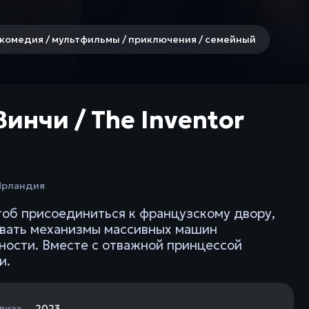
комедия / мультфильмы / приключения / семейный
нчи / The Inventor
Ирландия
об присоединиться к французскому двору,
ывать механизмы массивных машин
жности. Вместе с отважной принцессой
и.
лиза
2023