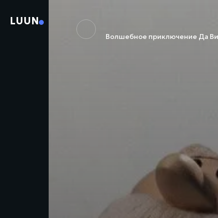
LUUN
Волшебное приключение Да Винч