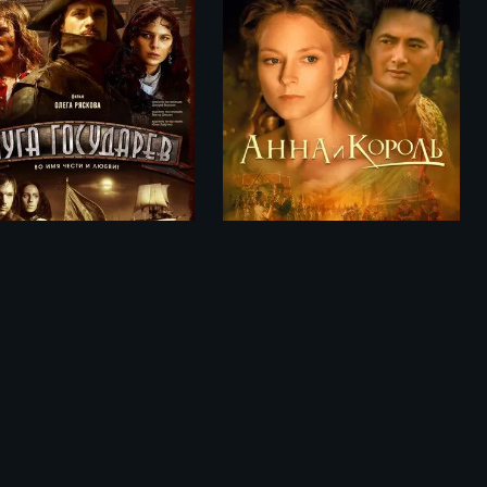
Слуга государев (2007)
Анна и король / Anna and the King (1999)