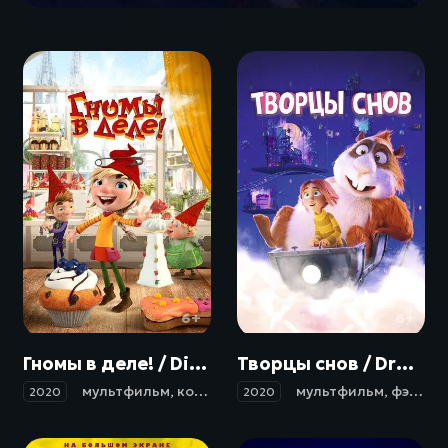
6+
6+
Гномы в деле! / Die Heinzels - Rückkehr der Heinzelmännchen (2020)
Творцы снов / Drømmebyggerne (2020)
мультфильм
,
комедия
,
семейный
мультфильм
,
фэнтези
,
фэнтези
2020
2020