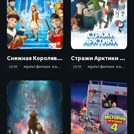
6+
6+
Снежная Королева: Зазеркалье (2018)
Стражи Арктики / Arctic Justice (2019)
мультфильм
,
комедия
,
приключения
мультфильм
,
семейный
,
комедия
,
ф
2018
2019