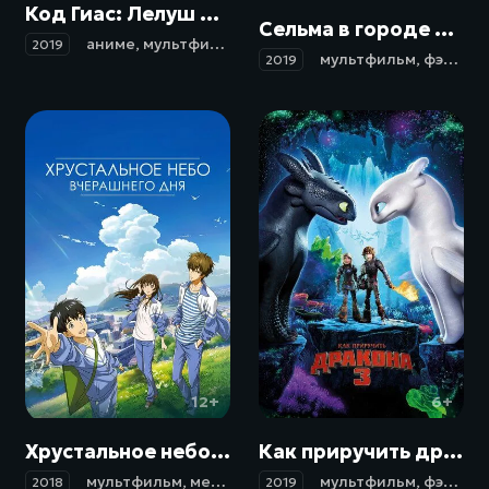
Код Гиас: Лелуш Воскресший / Code Geass: Fukkatsu no Lelouch (2019)
Сельма в городе призраков / Dia de Muertos (2019)
аниме
,
мультфильм
,
боевик
,
драма
,
фантастика
,
фэ
2019
мультфильм
,
фэнтези
2019
12+
6+
Хрустальное небо вчерашнего дня / Zuo ri qing kong (2018)
Как приручить дракона 3 / How to Train Your Dragon: The Hidden World (2019)
мультфильм
,
мелодрама
,
драма
мультфильм
,
фэнтези
2018
2019