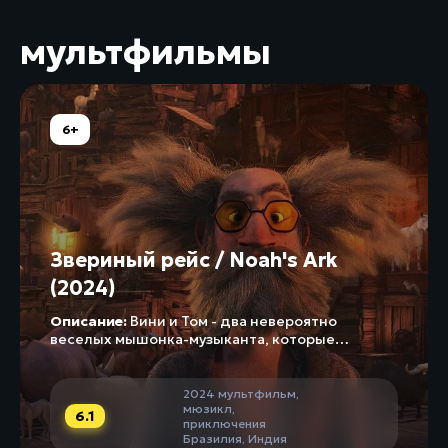
мультфильмы
6+
Звериный рейс / Noah's Ark
(2024)
Описание:
Вини и Том - два невероятно
веселых мышонка-музыканта, которые
обожают выступать на публике. Однажды
они оказываются в доме Ноя накануне
всемирного потопа и узнают о ковчеге, места...
2024
мультфильм
,
мюзикл
,
6.1
приключения
Бразилия
,
Индия