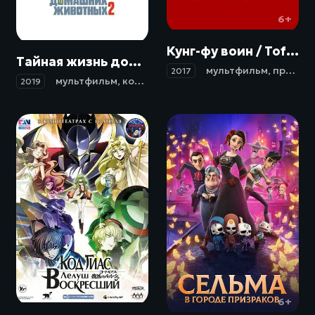
6+
6+
Кунг-фу воин / Tofu (2017)
Тайная жизнь домашних животных 2 / The Secret Life of Pets 2 (2019)
мультфильм
,
приключения
2017
мультфильм
,
комедия
,
приключения
,
семейный
2019
16+
6+