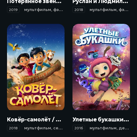
Потерянное звено / Missing Link (2019)
Руслан и Людмила: Перезагрузка (2018)
мультфильм
,
фэнтези
,
комедия
мультфильм
,
приключения
,
фэнтези
,
сем
2019
2018
6+
6+
Ковёр-самолёт / Hodja fra Pjort (2018)
Улетные букашки / Ying huo qi bing (2016)
мультфильм
,
семейный
мультфильм
,
детский
2018
2016