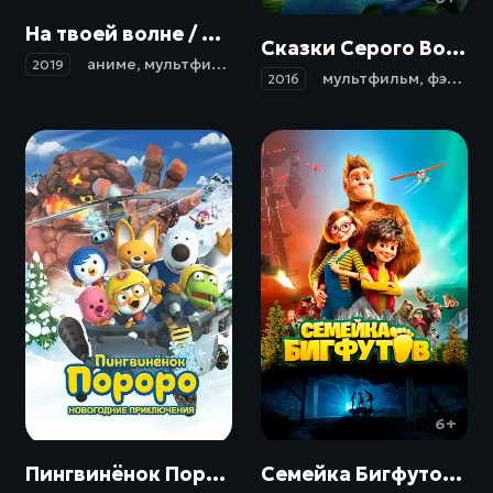
На твоей волне / Kimi to, nami ni noretara (2019)
Сказки Серого Волка / Revolting Rhymes (2016)
аниме
,
мультфильм
,
мелодрама
,
фэнтези
,
драма
2019
мультфильм
,
фэнтези
2016
0+
6+
Пингвинёнок Пороро. Новогодние приключения / Pororo, the Snow Fairy Village Adventure (2014)
Семейка Бигфутов / Bigfoot Family (2020)