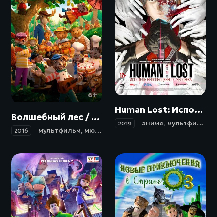
18+
6+
Human Lost: Исповедь неполноценного человека / Human Lost: Ningen Shikkaku (2019)
Волшебный лес / Dyrene i Hakkebakkeskogen (2016)
аниме
,
мультфильм
,
2019
мультфильм
,
мюзикл
,
семейный
2016