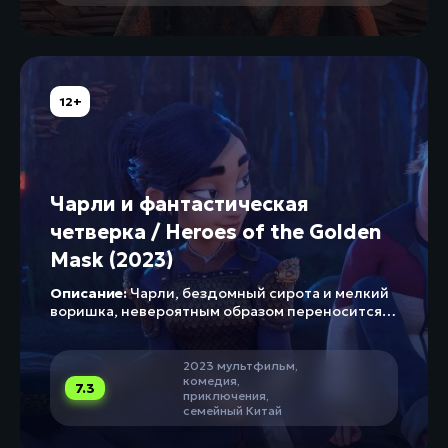
12+
Чарли и фантастическая
четверка / Heroes of the Golden
Mask (2023)
Описание:
Чарли, бездомный сирота и мелкий
воришка, невероятным образом переносится
в другой мир, где команде четырех
супергероев нужна его помощь. Они должны
сразиться с темным магом, котор...
2023
мультфильм
,
комедия
,
7.3
приключения
,
семейный
Китай