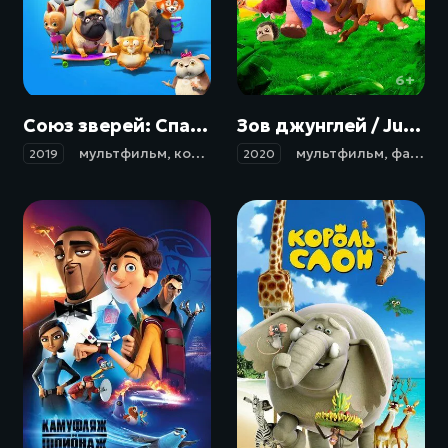
6+
6+
Союз зверей: Спасение двуногих / Pets United (2019)
Зов джунглей / Jungle Beat: The Movie (2020)
мультфильм
,
комедия
,
приключения
мультфильм
,
семейный
,
фантастика
2019
2020