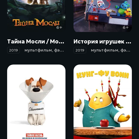
6+
6+
Тайна Мосли / Mosley (2019)
История игрушек 4 / Toy Story 4 (2019)
мультфильм
,
фэнтези
,
приключения
мультфильм
,
семейный
,
фэнтези
2019
2019