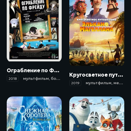
18+
6+
Ограбление по Фрейду / Ruben Brandt, a gyujto (2018)
Кругосветное путешествие Элькано и Магеллана / Elcano y Magallanes. La primera vuelta al mundo (2019)
мультфильм
,
боевик
,
триллер
,
драма
,
криминал
2018
мультфильм
,
мелодрама
2019