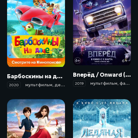
6+
6+
Вперёд / Onward (2019)
Барбоскины на даче (2020)
мультфильм
,
фантастика
2019
мультфильм
,
детский
,
приключения
2020