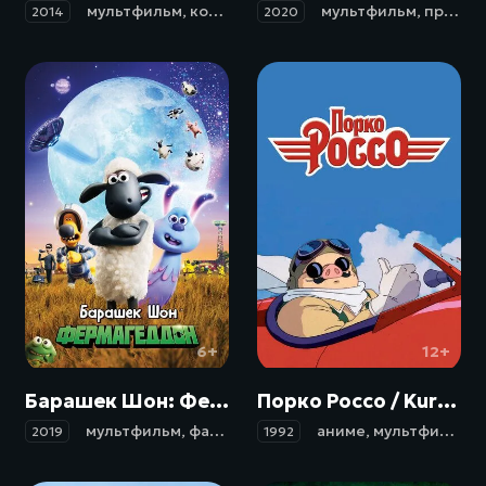
мультфильм
,
короткометражка
мультфильм
,
приключения
,
приключения
,
фэн
2014
2020
6+
12+
Барашек Шон: Фермагеддон / A Shaun the Sheep Movie: Farmageddon (2019)
Порко Россо / Kurenai no buta (1992)
мультфильм
,
фантастика
,
фэнтези
аниме
,
комедия
,
мультфильм
,
прик
,
ф
2019
1992