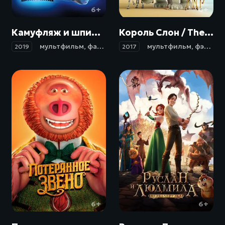
6+
6+
Камуфляж и шпионаж / Spies in Disguise (2019)
Король Слон / The Elephant King (2017)
мультфильм
,
фантастика
,
боевик
мультфильм
,
триллер
,
,
фэнтези
драма
,
2019
2017
6+
6+