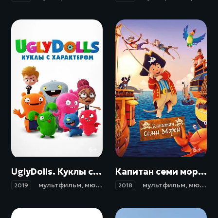
6+
6+
UglyDolls. Куклы с характером / UglyDolls (2019)
Капитан семи морей / Capt'n Sharky (2018)
мультфильм
,
мюзикл
,
фэнтези
мультфильм
,
комедия
,
приключе
,
мюзикл
2019
2018