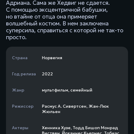
Адриана. Сама же Хедвиг не сдается.
С помощью эксцентричной бабушки,
но втайне от отца она примеряет
волшебный костюм. В нем заключена
суперсила, справиться с которой не так-то
просто.
Страна
Норвегия
Год релиза
2022
Жанр
мультфильм
,
семейный
Режиссер
Расмус А. Сивертсен
,
Жан-Люк
Жюльен
Актеры
Хенника Хузе
,
Тодд Бишоп Монрад
Виствен
,
Йоханнес Кьернес
,
Тобиас