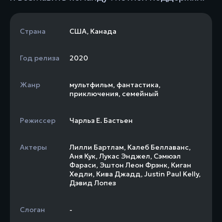
Страна
США
,
Канада
Год релиза
2020
Жанр
мультфильм
,
фантастика
,
приключения
,
семейный
Режиссер
Чарльз Е. Бастьен
Актеры
Лилли Бартлам
,
Калеб Беллаванс
,
Аня Кук
,
Лукас Энджел
,
Сэмюэл
Фараси
,
Эштон Леон Фрэнк
,
Киган
Хедли
,
Кива Джадд
,
Justin Paul Kelly
,
Дэвид Лопез
Слоган
-